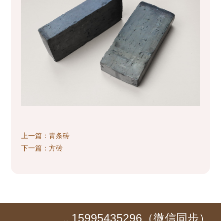
上一篇：
青条砖
下一篇：
方砖
15995435296（微信同步）